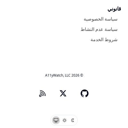
قانوني
سياسة الخصوصية
سياسة عدم النشاط
شروط الخدمة
© 2026 A11yWatch, LLC
GitHub's organization
RSS Logo
X - Twitter
داكن النسق
فاتح النسق
النظام النسق