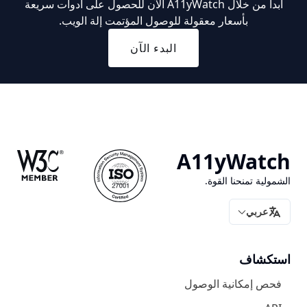
ابدأ من خلال A11yWatch الآن للحصول على أدوات سريعة
بأسعار معقولة للوصول المؤتمت إلة الويب.
البدء الآن
A11yWatch
الشمولية تمنحنا القوة.
عربي
ترجمة
استكشاف
فحص إمكانية الوصول