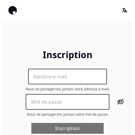
Inscrivez-vous à A11yWatch
Trad
Inscription
Adresse e-mail
Nous ne partagerons jamais votre adresse e-mail.
Mot de passe
Affich
Nous ne partagerons jamais votre mot de passe.
Inscription