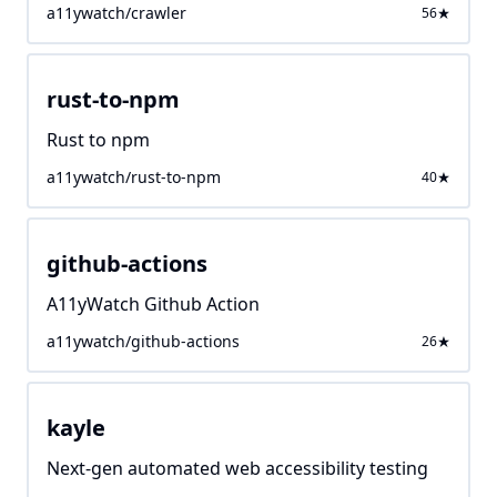
a11ywatch/crawler
56
rust-to-npm
Rust to npm
a11ywatch/rust-to-npm
40
github-actions
A11yWatch Github Action
a11ywatch/github-actions
26
kayle
Next-gen automated web accessibility testing